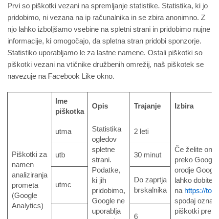
Prvi so piškotki vezani na spremljanje statistike. Statistika, ki jo
pridobimo, ni vezana na ip računalnika in se zbira anonimno. Z
njo lahko izboljšamo vsebine na spletni strani in pridobimo nujne
informacije, ki omogočajo, da spletna stran pridobi sponzorje.
Statistiko uporabljamo le za lastne namene. Ostali piškotki so
piškotki vezani na vtičnike družbenih omrežij, naš piškotek se
navezuje na Facebook Like okno.
Ime
Opis
Trajanje
Izbira
piškotka
Statistika
utma
2 leti
ogledov
spletne
Če želite one
Piškotki za
utb
30 minut
strani.
preko Google 
namen
Podatke,
orodje Google
analiziranja
Do zaprtja
ki jih
lahko dobite
utmc
prometa
brskalnika
pridobimo,
na
https://too
(Google
Google ne
spodaj označit
Analytics)
uporablja
piškotki preko
6