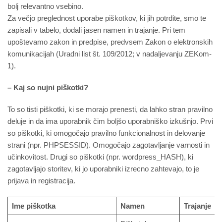
bolj relevantno vsebino.
Za večjo preglednost uporabe piškotkov, ki jih potrdite, smo te
zapisali v tabelo, dodali jasen namen in trajanje. Pri tem
upoštevamo zakon in predpise, predvsem Zakon o elektronskih
komunikacijah (Uradni list št. 109/2012; v nadaljevanju ZEKom-
1).
– Kaj so nujni piškotki?
To so tisti piškotki, ki se morajo prenesti, da lahko stran pravilno
deluje in da ima uporabnik čim boljšo uporabniško izkušnjo. Prvi
so piškotki, ki omogočajo pravilno funkcionalnost in delovanje
strani (npr. PHPSESSID). Omogočajo zagotavljanje varnosti in
učinkovitost. Drugi so piškotki (npr. wordpress_HASH), ki
zagotavljajo storitev, ki jo uporabniki izrecno zahtevajo, to je
prijava in registracija.
Ime piškotka
Namen
Trajanje