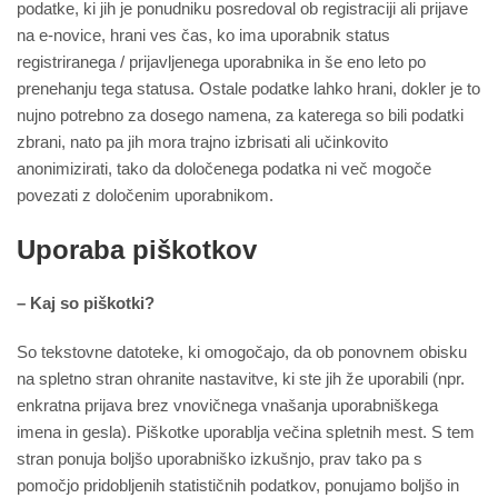
podatke, ki jih je ponudniku posredoval ob registraciji ali prijave
na e-novice, hrani ves čas, ko ima uporabnik status
registriranega / prijavljenega uporabnika in še eno leto po
prenehanju tega statusa. Ostale podatke lahko hrani, dokler je to
nujno potrebno za dosego namena, za katerega so bili podatki
zbrani, nato pa jih mora trajno izbrisati ali učinkovito
anonimizirati, tako da določenega podatka ni več mogoče
povezati z določenim uporabnikom.
Uporaba piškotkov
– Kaj so piškotki?
So tekstovne datoteke, ki omogočajo, da ob ponovnem obisku
na spletno stran ohranite nastavitve, ki ste jih že uporabili (npr.
enkratna prijava brez vnovičnega vnašanja uporabniškega
imena in gesla). Piškotke uporablja večina spletnih mest. S tem
stran ponuja boljšo uporabniško izkušnjo, prav tako pa s
pomočjo pridobljenih statističnih podatkov, ponujamo boljšo in