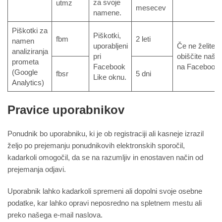
za svoje
utmz
mesecev
namene.
Piškotki za
Piškotki,
fbm
2 leti
namen
uporabljeni
Če ne želite,
analiziranja
pri
obiščite našo 
prometa
Facebook
na Facebook. 
(Google
fbsr
5 dni
Like oknu.
Analytics)
Pravice uporabnikov
Ponudnik bo uporabniku, ki je ob registraciji ali kasneje izrazil
željo po prejemanju ponudnikovih elektronskih sporočil,
kadarkoli omogočil, da se na razumljiv in enostaven način od
prejemanja odjavi.
Uporabnik lahko kadarkoli spremeni ali dopolni svoje osebne
podatke, kar lahko opravi neposredno na spletnem mestu ali
preko našega e-mail naslova.