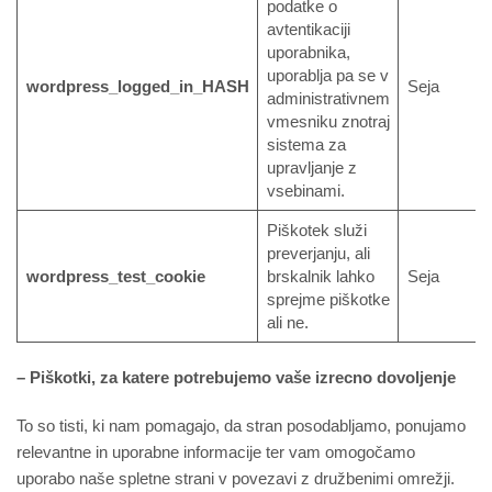
podatke o
avtentikaciji
uporabnika,
uporablja pa se v
wordpress_logged_in_HASH
Seja
administrativnem
vmesniku znotraj
sistema za
upravljanje z
vsebinami.
Piškotek služi
preverjanju, ali
wordpress_test_cookie
brskalnik lahko
Seja
sprejme piškotke
ali ne.
– Piškotki, za katere potrebujemo vaše izrecno dovoljenje
To so tisti, ki nam pomagajo, da stran posodabljamo, ponujamo
relevantne in uporabne informacije ter vam omogočamo
uporabo naše spletne strani v povezavi z družbenimi omrežji.