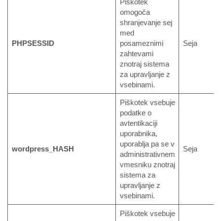
Piškotek
omogoča
shranjevanje sej
med
PHPSESSID
posameznimi
Seja
zahtevami
znotraj sistema
za upravljanje z
vsebinami.
Piškotek vsebuje
podatke o
avtentikaciji
uporabnika,
uporablja pa se v
wordpress_HASH
Seja
administrativnem
vmesniku znotraj
sistema za
upravljanje z
vsebinami.
Piškotek vsebuje